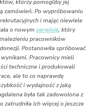
któw, którzy pomogliby jej
cją zamówień. Po wypróbowaniu
 rekrutacyjnych i mając niewiele
szała o nowym
serwisie
, który
w znalezieniu pracowników
ndonezji. Postanowiła spróbować
 wynikami. Pracownicy mieli
ści techniczne i produkowali
race, ale to co naprawdę
szybkość i wydajność z jaką
agdalena była tak zadowolona z
 zatrudniła ich więcej o jeszcze