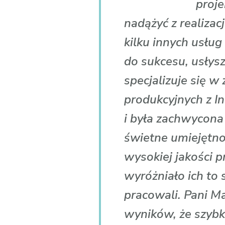
proje
nadążyć z realiza
kilku innych usług
do sukcesu, usły
specjalizuje się 
produkcyjnych z I
i była zachwycona
świetne umiejętno
wysokiej jakości p
wyróżniało ich to 
pracowali. Pani M
wyników, że szybko