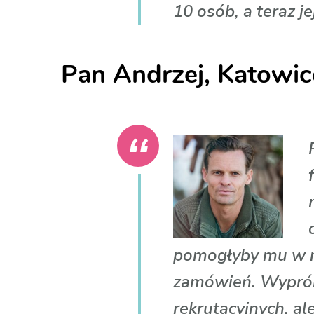
10 osób, a teraz je
Pan Andrzej, Katowic
pomogłyby mu w re
zamówień. Wyprób
rekrutacyjnych, al