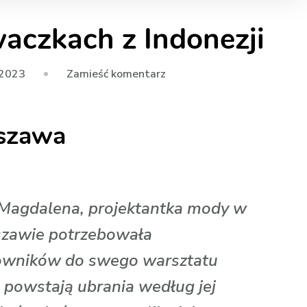
waczkach z Indonezji
we
 2023
Zamieść komentarz
wpisie
Dobre
rszawa
opinie
o
szwaczkach
z
Indonezji
 Magdalena, projektantka mody w
zawie potrzebowała
owników do swego warsztatu
 powstają ubrania według jej