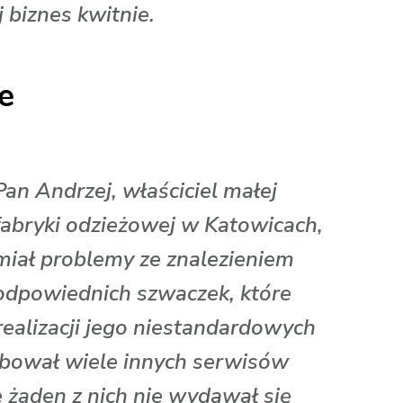
j biznes kwitnie.
e
Pan Andrzej, właściciel małej
fabryki odzieżowej w Katowicach,
miał problemy ze znalezieniem
odpowiednich szwaczek, które
alizacji jego niestandardowych
ował wiele innych serwisów
e żaden z nich nie wydawał się