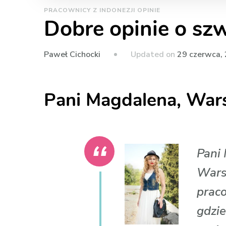
PRACOWNICY Z INDONEZJI OPINIE
Dobre opinie o sz
Updated on
29 czerwca,
Paweł Cichocki
Pani Magdalena, Wa
Pani
Wars
prac
gdzie