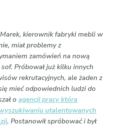
Marek, kierownik fabryki mebli w
ie, miał problemy z
zymaniem zamówień na nową
ę sof. Próbował już kilku innych
isów rekrutacyjnych, ale żaden z
się mieć odpowiednich ludzi do
szał o
agencji pracy która
w wyszukiwaniu utalentowanych
zji
. Postanowił spróbować i był