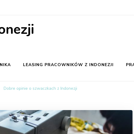
onezji
NIKA
LEASING PRACOWNIKÓW Z INDONEZJI
PR
Dobre opinie o szwaczkach z Indonezji