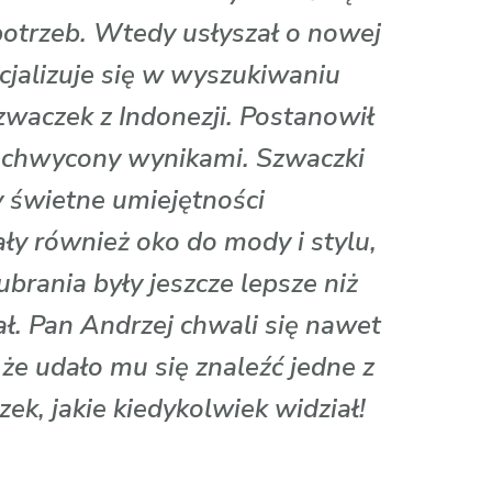
otrzeb. Wtedy usłyszał o nowej
ecjalizuje się w wyszukiwaniu
waczek z Indonezji. Postanowił
zachwycony wynikami. Szwaczki
y świetne umiejętności
ały również oko do mody i stylu,
ubrania były jeszcze lepsze niż
ał. Pan Andrzej chwali się nawet
e udało mu się znaleźć jedne z
ek, jakie kiedykolwiek widział!