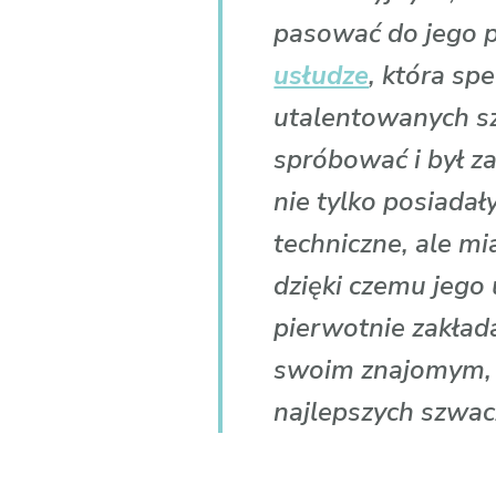
pasować do jego p
usłudze
, która sp
utalentowanych sz
spróbować i był 
nie tylko posiadał
techniczne, ale mi
dzięki czemu jego 
pierwotnie zakład
swoim znajomym, ż
najlepszych szwacz