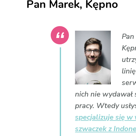
Pan Marek, Kępno
Pan 
Kępn
utr
lini
serw
nich nie wydawał 
pracy. Wtedy usły
specjalizuje się 
szwaczek z Indone